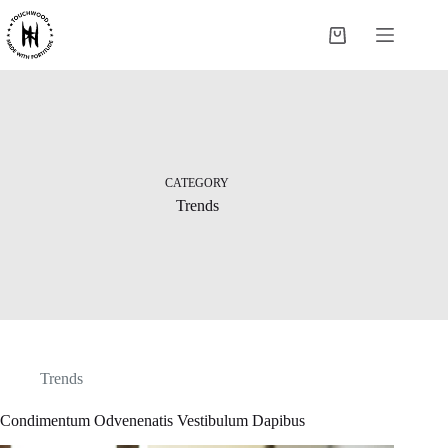
Skip
to
Shopping
content
cart
CATEGORY
Trends
Trends
Condimentum Odvenenatis Vestibulum Dapibus